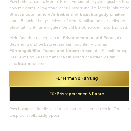
Psychotherapeutin
. 
Mental Force verbindet psychologisches Kno
Stressmuster, innere Antreiber und Beziehungsdynamiken
 – 
damit Entscheidungen leichter fallen, Konflikte besser gelingen un
Stabilität nicht nur ein gutes Gefühl bleibt, sondern spürbar wird. 
Mein Angebot richtet sich an 
Privatpersonen und Paare
, die 
Beziehung und Selbstwert stärken möchten – und an 
Führungskräfte, Teams und Unternehmen
, die Selbstführung, 
Resilienz und Zusammenarbeit in anspruchsvollen Zeiten 
stabilisieren wollen.
Für Firmen & Führung
Für Privatpersonen & Paare
Psychologisch fundiert · klar strukturiert · menschlich im Ton · für 
anspruchsvolle Zielgruppen