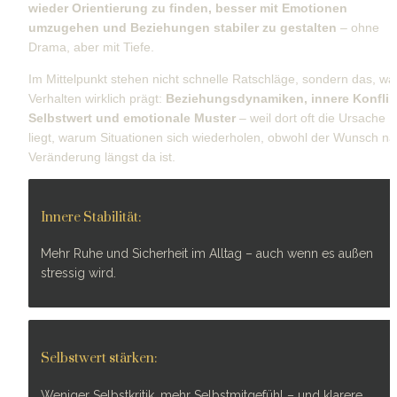
wieder Orientierung zu finden, besser mit Emotionen 
umzugehen und Beziehungen stabiler zu gestalten
 – ohne 
Drama, aber mit Tiefe.
Im Mittelpunkt stehen nicht schnelle Ratschläge, sondern das, was
Verhalten wirklich prägt: 
Beziehungsdynamiken, innere Konflikt
Selbstwert und emotionale Muster
 – weil dort oft die Ursache 
liegt, warum Situationen sich wiederholen, obwohl der Wunsch na
Veränderung längst da ist.
Innere Stabilität:
Mehr Ruhe und Sicherheit im Alltag – auch wenn es außen 
stressig wird.
Selbstwert stärken:
Weniger Selbstkritik, mehr Selbstmitgefühl – und klarere 