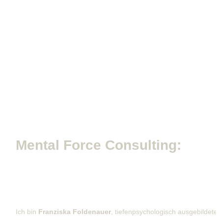
Mental Force Consulting:
Resilienz und innere Klarheit für Alltag, 
Beziehung und Beruf
Ich bin 
Franziska Foldenauer
, tiefenpsychologisch ausgebildete 