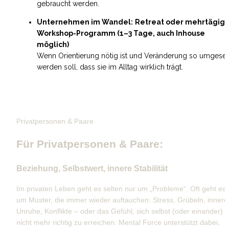
gebraucht werden.
Unternehmen im Wandel:
Retreat oder mehrtägige
Workshop-Programm (1–3 Tage, auch Inhouse 
möglich)
Wenn Orientierung nötig ist und Veränderung so umgesetz
werden soll, dass sie im Alltag wirklich trägt.
Privatpersonen & Paare
Für Privatpersonen & Paare:
Beziehung, Selbstwert, innere Stabilität
Im privaten Leben geht es selten nur um „Probleme“. Oft geht es 
um Muster, die immer wieder auftauchen: Stress, Grübeln, innere 
Unruhe, Konflikte – oder das Gefühl, sich selbst (oder einander) 
nicht mehr richtig zu erreichen. Mental Force unterstützt dabei, 