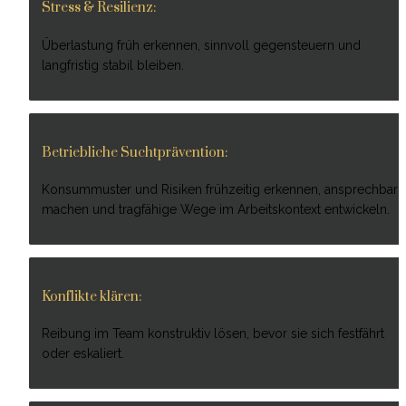
Stress & Resilienz:
Überlastung früh erkennen, sinnvoll gegensteuern und 
langfristig stabil bleiben.
Betriebliche Suchtprävention:
Konsummuster und Risiken frühzeitig erkennen, ansprechbar 
machen und tragfähige Wege im Arbeitskontext entwickeln.
Konflikte klären:
Reibung im Team konstruktiv lösen, bevor sie sich festfährt 
oder eskaliert.